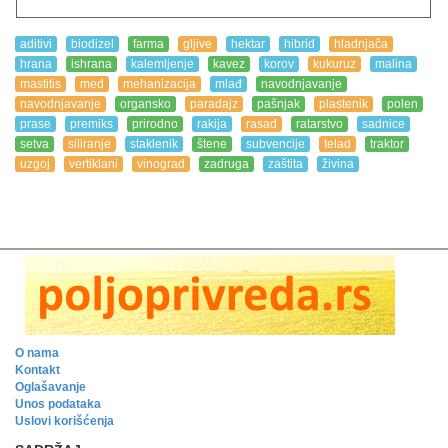
aditivi
biodizel
farma
gljive
hektar
hibrid
hladnjača
hrana
ishrana
kalemljenje
kavez
korov
kukuruz
malina
mastitis
med
mehanizacija
mlađ
navodnjavanje
navodnjavanje
organsko
paradajz
pašnjak
plastenik
polen
prase
premiks
prirodno
rakija
rasad
ratarstvo
sadnice
setva
siliranje
staklenik
štene
subvencije
telad
traktor
uzgoj
vertiklani
vinograd
zadruga
zaštita
živina
O nama
Kontakt
Oglašavanje
Unos podataka
Uslovi korišćenja