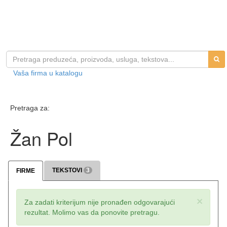
Vaša firma u katalogu
Pretraga za:
Žan Pol
TEKSTOVI
3
FIRME
×
Za zadati kriterijum nije pronađen odgovarajući
rezultat. Molimo vas da ponovite pretragu.