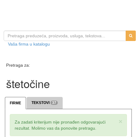
Vaša firma u katalogu
Pretraga za:
štetočine
TEKSTOVI
37
FIRME
×
Za zadati kriterijum nije pronađen odgovarajući
rezultat. Molimo vas da ponovite pretragu.