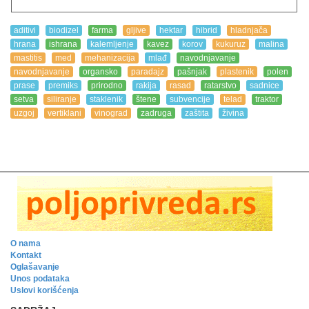
aditivi
biodizel
farma
gljive
hektar
hibrid
hladnjača
hrana
ishrana
kalemljenje
kavez
korov
kukuruz
malina
mastitis
med
mehanizacija
mlađ
navodnjavanje
navodnjavanje
organsko
paradajz
pašnjak
plastenik
polen
prase
premiks
prirodno
rakija
rasad
ratarstvo
sadnice
setva
siliranje
staklenik
štene
subvencije
telad
traktor
uzgoj
vertiklani
vinograd
zadruga
zaštita
živina
O nama
Kontakt
Oglašavanje
Unos podataka
Uslovi korišćenja