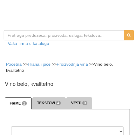
Vaša firma u katalogu
Početna
>>
Hrana i piće
>>
Proizvodnja vina
>>
Vino belo,
kvalitetno
Vino belo, kvalitetno
TEKSTOVI
4
VESTI
0
FIRME
1
>>> više
>>> više
Država