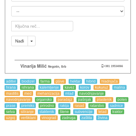
Mesto
Ključna
Reč
Toggle Dropdown
Nađi
Vinarija Milić
Negotin, Srb
+381 19534066
aditivi
biodizel
farma
gljive
hektar
hibrid
hladnjača
hrana
ishrana
kalemljenje
kavez
korov
kukuruz
malina
mastitis
med
mehanizacija
mlađ
navodnjavanje
navodnjavanje
organsko
paradajz
pašnjak
plastenik
polen
prase
premiks
prirodno
rakija
rasad
ratarstvo
sadnice
setva
siliranje
staklenik
štene
subvencije
telad
traktor
uzgoj
vertiklani
vinograd
zadruga
zaštita
živina