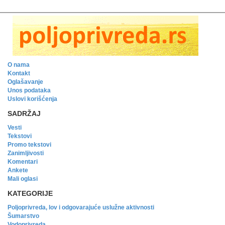
O nama
Kontakt
Oglašavanje
Unos podataka
Uslovi korišćenja
SADRŽAJ
Vesti
Tekstovi
Promo tekstovi
Zanimljivosti
Komentari
Ankete
Mali oglasi
KATEGORIJE
Poljoprivreda, lov i odgovarajuće uslužne aktivnosti
Šumarstvo
Vodoprivreda