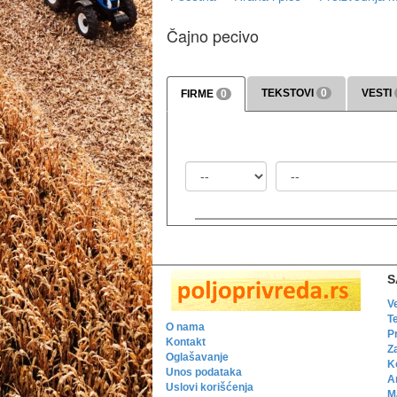
Čajno pecivo
TEKSTOVI
0
VESTI
FIRME
0
Država
Mesto
S
V
T
O nama
P
Kontakt
Z
Oglašavanje
K
Unos podataka
A
Uslovi korišćenja
Ma