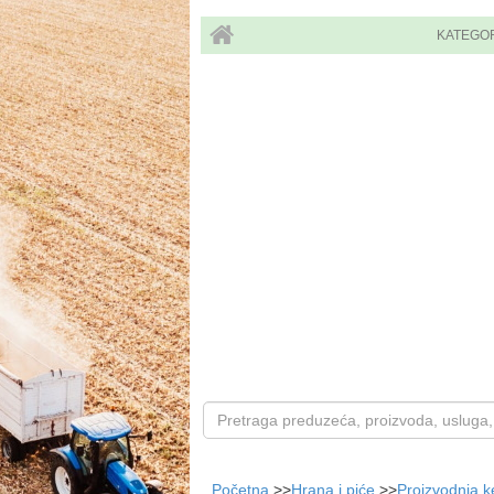
KATEGO
Početna
>>
Hrana i piće
>>
Proizvodnja k