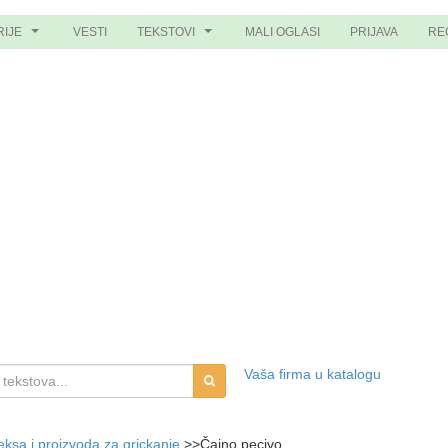
RIJE
VESTI
TEKSTOVI
MALI OGLASI
PRIJAVA
RE
...
...
Vaša firma u katalogu
eksa i proizvoda za grickanje
>>
Čajno pecivo