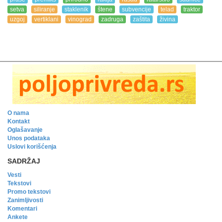
setva
siliranje
staklenik
štene
subvencije
telad
traktor
uzgoj
vertiklani
vinograd
zadruga
zaštita
živina
O nama
Kontakt
Oglašavanje
Unos podataka
Uslovi korišćenja
SADRŽAJ
Vesti
Tekstovi
Promo tekstovi
Zanimljivosti
Komentari
Ankete