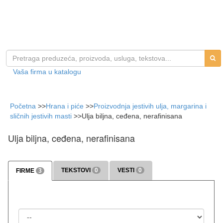
Vaša firma u katalogu
Početna
>>
Hrana i piće
>>
Proizvodnja jestivih ulja, margarina i
sličnih jestivih masti
>>
Ulja biljna, ceđena, nerafinisana
Ulja biljna, ceđena, nerafinisana
TEKSTOVI
0
VESTI
0
FIRME
3
>>> više
>>> više
Država