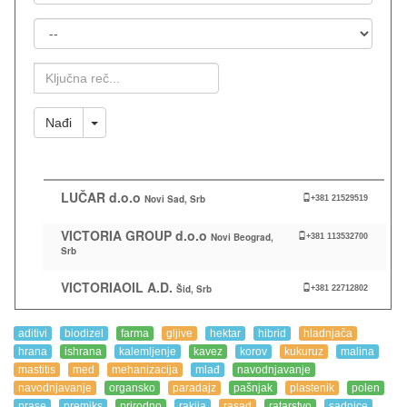
Mesto
Ključna
Reč
Toggle Dropdown
Nađi
LUČAR d.o.o
Novi Sad, Srb
+381 21529519
VICTORIA GROUP d.o.o
Novi Beograd,
+381 113532700
Srb
VICTORIAOIL A.D.
Šid, Srb
+381 22712802
aditivi
biodizel
farma
gljive
hektar
hibrid
hladnjača
hrana
ishrana
kalemljenje
kavez
korov
kukuruz
malina
mastitis
med
mehanizacija
mlađ
navodnjavanje
navodnjavanje
organsko
paradajz
pašnjak
plastenik
polen
prase
premiks
prirodno
rakija
rasad
ratarstvo
sadnice