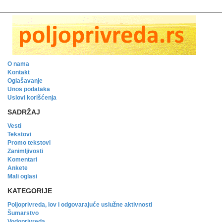
O nama
Kontakt
Oglašavanje
Unos podataka
Uslovi korišćenja
SADRŽAJ
Vesti
Tekstovi
Promo tekstovi
Zanimljivosti
Komentari
Ankete
Mali oglasi
KATEGORIJE
Poljoprivreda, lov i odgovarajuće uslužne aktivnosti
Šumarstvo
Vodoprivreda