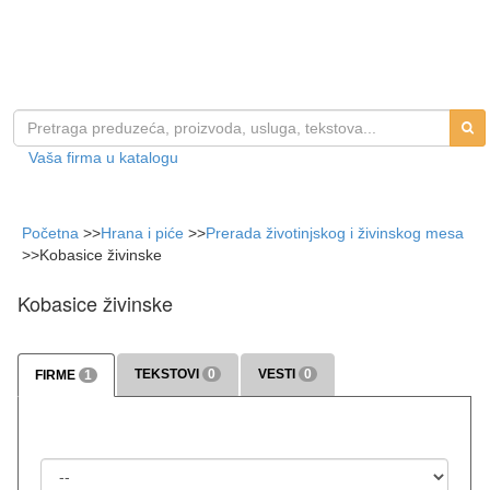
Vaša firma u katalogu
Početna
>>
Hrana i piće
>>
Prerada životinjskog i živinskog mesa
>>
Kobasice živinske
Kobasice živinske
TEKSTOVI
0
VESTI
0
FIRME
1
>>> više
>>> više
Država