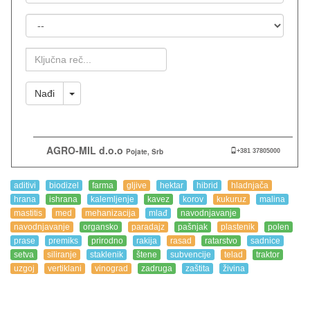
Mesto
Ključna
Reč
Toggle Dropdown
Nađi
AGRO-MIL d.o.o
Pojate, Srb
+381 37805000
aditivi
biodizel
farma
gljive
hektar
hibrid
hladnjača
hrana
ishrana
kalemljenje
kavez
korov
kukuruz
malina
mastitis
med
mehanizacija
mlađ
navodnjavanje
navodnjavanje
organsko
paradajz
pašnjak
plastenik
polen
prase
premiks
prirodno
rakija
rasad
ratarstvo
sadnice
setva
siliranje
staklenik
štene
subvencije
telad
traktor
uzgoj
vertiklani
vinograd
zadruga
zaštita
živina