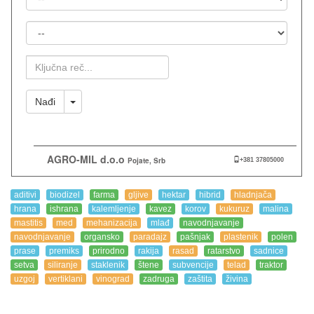
Mesto
Ključna
Reč
Toggle Dropdown
Nađi
AGRO-MIL d.o.o
Pojate, Srb
+381 37805000
aditivi
biodizel
farma
gljive
hektar
hibrid
hladnjača
hrana
ishrana
kalemljenje
kavez
korov
kukuruz
malina
mastitis
med
mehanizacija
mlađ
navodnjavanje
navodnjavanje
organsko
paradajz
pašnjak
plastenik
polen
prase
premiks
prirodno
rakija
rasad
ratarstvo
sadnice
setva
siliranje
staklenik
štene
subvencije
telad
traktor
uzgoj
vertiklani
vinograd
zadruga
zaštita
živina