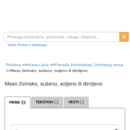
Vaša firma u katalogu
Početna
>>
Hrana i piće
>>
Prerada životinjskog i živinskog mesa
>>
Meso živinsko, sušeno, soljeno ili dimljeno
Meso živinsko, sušeno, soljeno ili dimljeno
TEKSTOVI
0
VESTI
0
FIRME
1
>>> više
>>> više
Država