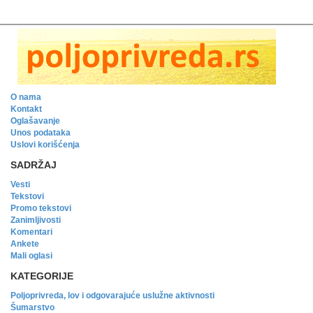
O nama
Kontakt
Oglašavanje
Unos podataka
Uslovi korišćenja
SADRŽAJ
Vesti
Tekstovi
Promo tekstovi
Zanimljivosti
Komentari
Ankete
Mali oglasi
KATEGORIJE
Poljoprivreda, lov i odgovarajuće uslužne aktivnosti
Šumarstvo