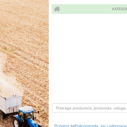
KATEGO
Početna
>>
Poljoprivreda, lov i odgovara