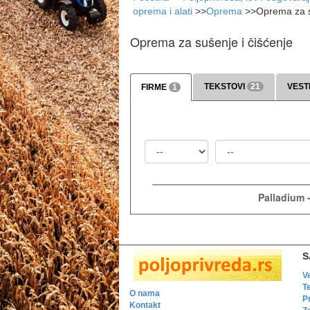
oprema i alati
>>
Oprema
>>
Oprema za s
Oprema za sušenje i čišćenje
TEKSTOVI
21
VEST
FIRME
1
Država
Mesto
Palladium 
S
V
T
O nama
P
Kontakt