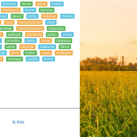
biodizel
farma
gljive
hektar
hladnjača
hrana
ishrana
enje
kavez
korov
kukuruz
malina
med
mehanizacija
mlađ
javanje
navodnjavanje
organsko
z
pašnjak
plastenik
polen
prase
s
prirodno
rakija
rasad
ratarstvo
e
setva
siliranje
staklenik
štene
ije
telad
traktor
uzgoj
vertiklani
d
zadruga
zaštita
živina
n
RSS