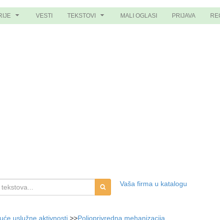
RIJE
VESTI
TEKSTOVI
MALI OGLASI
PRIJAVA
RE
...
...
Vaša firma u katalogu
juće uslužne aktivnosti
>>
Poljoprivredna mehanizacija,