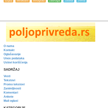
uzgoj
vertiklani
vinograd
zadruga
zaštita
živina
O nama
Kontakt
Oglašavanje
Unos podataka
Uslovi korišćenja
SADRŽAJ
Vesti
Tekstovi
Promo tekstovi
Zanimljivosti
Komentari
Ankete
Mali oglasi
KATEGORIJE