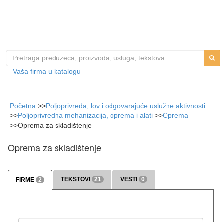
Vaša firma u katalogu
Početna
>>
Poljoprivreda, lov i odgovarajuće uslužne aktivnosti
>>
Poljoprivredna mehanizacija, oprema i alati
>>
Oprema
>>
Oprema za skladištenje
Oprema za skladištenje
TEKSTOVI
21
VESTI
0
FIRME
2
>>> više
>>> više