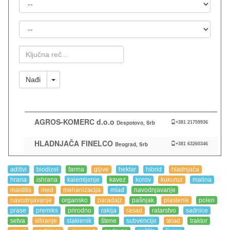
Država
Mesto
Ključna
Reč
Toggle Dropdown
Nađi
AGROS-KOMERC d.o.o
Despotovo, Srb
+381 21759936
HLADNJAČA FINELCO
Beograd, Srb
+381 63260346
aditivi
biodizel
farma
gljive
hektar
hibrid
hladnjača
hrana
ishrana
kalemljenje
kavez
korov
kukuruz
malina
mastitis
med
mehanizacija
mlađ
navodnjavanje
navodnjavanje
organsko
paradajz
pašnjak
plastenik
polen
prase
premiks
prirodno
rakija
rasad
ratarstvo
sadnice
setva
siliranje
staklenik
štene
subvencije
telad
traktor