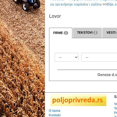
za spravljanje napitaka i začina
>>
Bilje 
Lovor
TEKSTOVI
2
VESTI
FIRME
1
Država
Mesto
Geneza d.
S
V
T
O nama
P
Kontakt