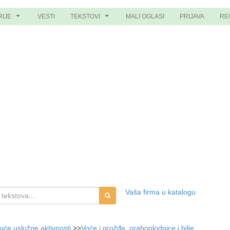
RIJE
VESTI
TEKSTOVI
MALI OGLASI
PRIJAVA
RE
...
...
Vaša firma u katalogu
juće uslužne aktivnosti
>>
Voće i grožđe, orahoplodnice i bilje