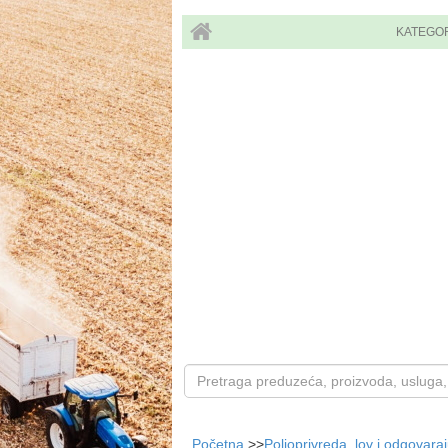
KATEGO
Početna
>>
Poljoprivreda, lov i odgovara