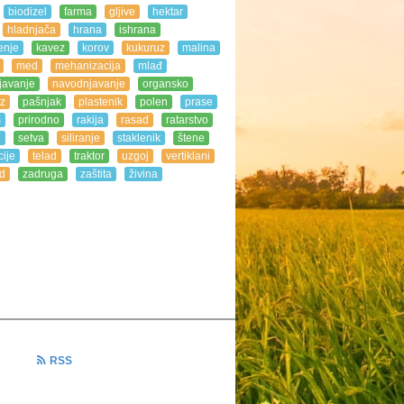
biodizel
farma
gljive
hektar
hladnjača
hrana
ishrana
enje
kavez
korov
kukuruz
malina
med
mehanizacija
mlađ
javanje
navodnjavanje
organsko
z
pašnjak
plastenik
polen
prase
s
prirodno
rakija
rasad
ratarstvo
e
setva
siliranje
staklenik
štene
ije
telad
traktor
uzgoj
vertiklani
d
zadruga
zaštita
živina
n
RSS