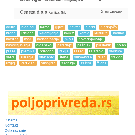
Geneza d.o.o
Kanjiža, Srb
+381 24874987
aditivi
biodizel
farma
gljive
hektar
hibrid
hladnjača
hrana
ishrana
kalemljenje
kavez
korov
kukuruz
malina
mastitis
med
mehanizacija
mlađ
navodnjavanje
navodnjavanje
organsko
paradajz
pašnjak
plastenik
polen
prase
premiks
prirodno
rakija
rasad
ratarstvo
sadnice
setva
siliranje
staklenik
štene
subvencije
telad
traktor
uzgoj
vertiklani
vinograd
zadruga
zaštita
živina
O nama
Kontakt
Oglašavanje