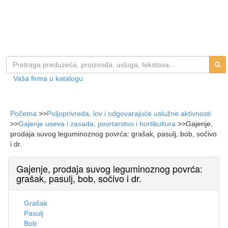
Vaša firma u katalogu
Početna
>>
Poljoprivreda, lov i odgovarajuće uslužne aktivnosti
>>
Gajenje useva i zasada, povrtarstvo i hortikultura
>>
Gajenje,
prodaja suvog leguminoznog povrća: grašak, pasulj, bob, sočivo
i dr.
Gajenje, prodaja suvog leguminoznog povrća:
grašak, pasulj, bob, sočivo i dr.
Grašak
Pasulj
Bob