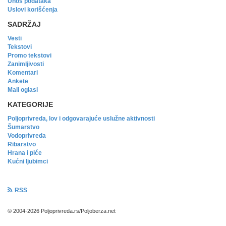
Unos podataka
Uslovi korišćenja
SADRŽAJ
Vesti
Tekstovi
Promo tekstovi
Zanimljivosti
Komentari
Ankete
Mali oglasi
KATEGORIJE
Poljoprivreda, lov i odgovarajuće uslužne aktivnosti
Šumarstvo
Vodoprivreda
Ribarstvo
Hrana i piće
Kućni ljubimci
RSS
© 2004-2026 Poljoprivreda.rs/Poljoberza.net