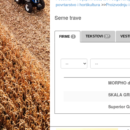
povrtarstvo i hortikultura
>>
Proizvodnju 
Seme trave
TEKSTOVI
37
VEST
FIRME
3
Država
Mesto
MORPHO d
SKALA GR
Superior G