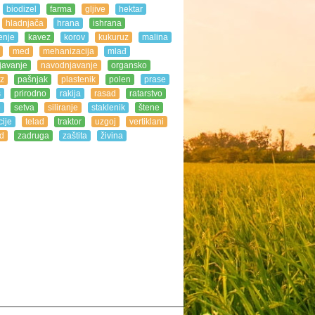
biodizel
farma
gljive
hektar
hladnjača
hrana
ishrana
enje
kavez
korov
kukuruz
malina
med
mehanizacija
mlađ
javanje
navodnjavanje
organsko
z
pašnjak
plastenik
polen
prase
s
prirodno
rakija
rasad
ratarstvo
e
setva
siliranje
staklenik
štene
ije
telad
traktor
uzgoj
vertiklani
d
zadruga
zaštita
živina
n