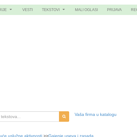
RIJE
VESTI
TEKSTOVI
MALI OGLASI
PRIJAVA
RE
...
...
Vaša firma u katalogu
juće uslužne aktivnosti
>>
Gajenje useva i zasada,