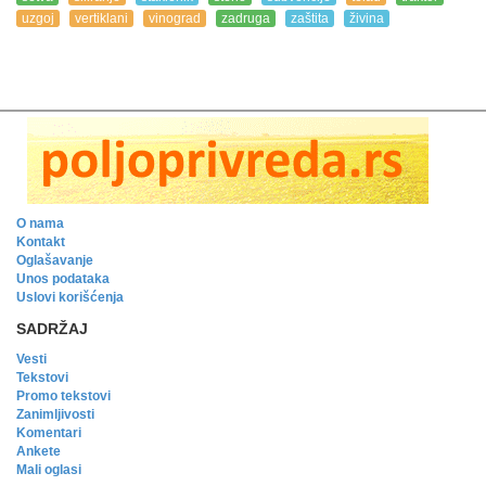
uzgoj
vertiklani
vinograd
zadruga
zaštita
živina
O nama
Kontakt
Oglašavanje
Unos podataka
Uslovi korišćenja
SADRŽAJ
Vesti
Tekstovi
Promo tekstovi
Zanimljivosti
Komentari
Ankete
Mali oglasi