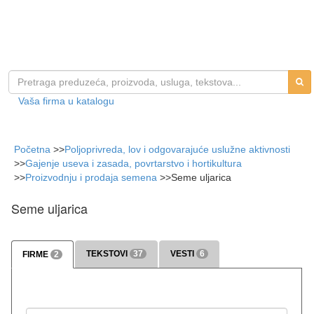
Vaša firma u katalogu
Početna
>>
Poljoprivreda, lov i odgovarajuće uslužne aktivnosti
>>
Gajenje useva i zasada, povrtarstvo i hortikultura
>>
Proizvodnju i prodaja semena
>>
Seme uljarica
Seme uljarica
TEKSTOVI
37
VESTI
6
FIRME
2
>>> više
>>> više