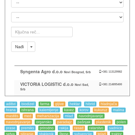
Država
Mesto
Ključna
Reč
Toggle Dropdown
Nađi
Syngenta Agro d.o.o
Novi Beograd, Srb
+381 113129982
VICTORIA LOGISTIC d.o.o
Novi Sad,
+381 214895400
Srb
aditivi
biodizel
farma
gljive
hektar
hibrid
hladnjača
hrana
ishrana
kalemljenje
kavez
korov
kukuruz
malina
mastitis
med
mehanizacija
mlađ
navodnjavanje
navodnjavanje
organsko
paradajz
pašnjak
plastenik
polen
prase
premiks
prirodno
rakija
rasad
ratarstvo
sadnice
setva
siliranje
staklenik
štene
subvencije
telad
traktor