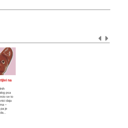
ljivi na
dnih
alog psa
esto se to
snici daju
ima –
 pa je
ola...