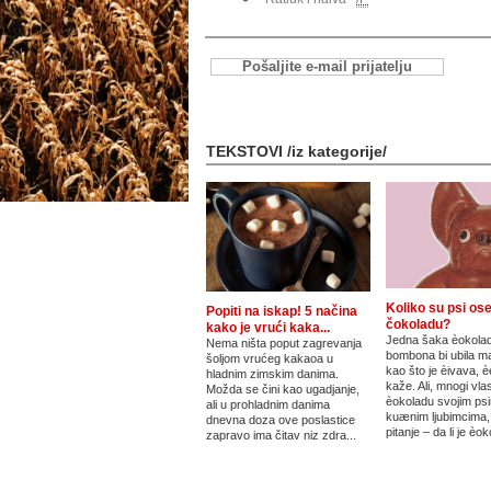
Pošaljite e-mail prijatelju
TEKSTOVI /iz kategorije/
Koliko su psi oset
Popiti na iskap! 5 načina
čokoladu?
kako je vrući kaka...
Jedna šaka èokola
Nema ništa poput zagrevanja
bombona bi ubila m
šoljom vrućeg kakaoa u
kao što je èivava, è
hladnim zimskim danima.
kaže. Ali, mnogi vla
Možda se čini kao ugadjanje,
èokoladu svojim ps
ali u prohladnim danima
kuænim ljubimcima,
dnevna doza ove poslastice
pitanje – da li je èok
zapravo ima čitav niz zdra...