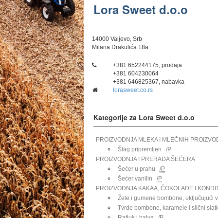
Lora Sweet d.o.o
14000 Valjevo, Srb
Milana Drakulića 18a
+381 652244175, prodaja
+381 604230064
+381 646825367, nabavka
lorasweet.co.rs
Kategorije za Lora Sweet d.o.o
PROIZVODNJA MLEKA I MLEČNIH PROIZVO
Šlag pripremljen
/P
PROIZVODNJA I PRERADA ŠEĆERA
Šećer u prahu
/P
Šećer vanilin
/P
PROIZVODNJA KAKAA, ČOKOLADE I KOND
Žele i gumene bombone, uključujući
Tvrde bombone, karamele i slični slatk
Ratluk i halva
/P