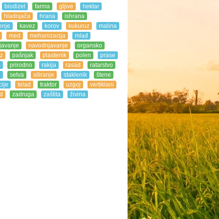
biodizel
farma
gljive
hektar
hladnjača
hrana
ishrana
enje
kavez
korov
kukuruz
malina
med
mehanizacija
mlađ
javanje
navodnjavanje
organsko
z
pašnjak
plastenik
polen
prase
s
prirodno
rakija
rasad
ratarstvo
e
setva
siliranje
staklenik
štene
ije
telad
traktor
uzgoj
vertiklani
d
zadruga
zaštita
živina