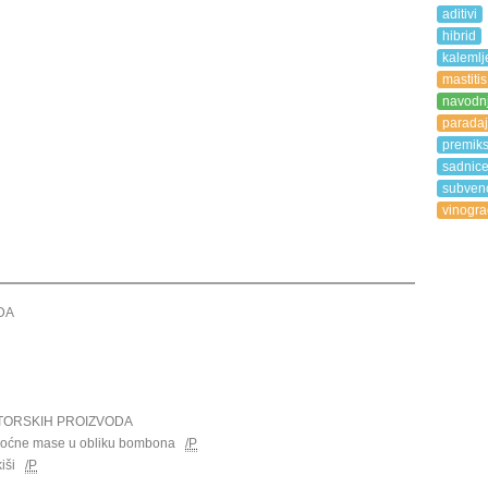
aditivi
hibrid
kalemlj
mastitis
navodn
paradaj
premik
sadnic
subvenc
vinogra
DA
ITORSKIH PROIZVODA
 voćne mase u obliku bombona
/P
iši
/P