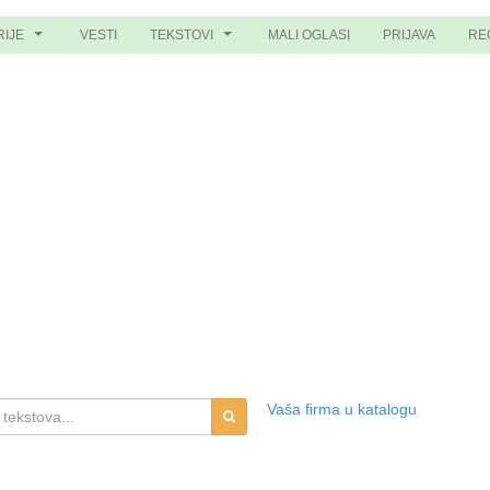
RIJE
VESTI
TEKSTOVI
MALI OGLASI
PRIJAVA
RE
...
...
Vaša firma u katalogu