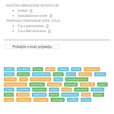
NAUČNO OBRAZOVNE INSTITUCIJE
Instituti
/P
Specijalizovani centri
/P
PRERADA I PAKOVANJE KAFE I ČAJA
Čaj u pakovanjima
/P
Čaj u filter kesicama
/P
Pošaljite e-mail prijatelju
aditivi
biodizel
farma
gljive
hektar
hibrid
hladnjača
hrana
ishrana
kalemljenje
kavez
korov
kukuruz
malina
mastitis
med
mehanizacija
mlađ
navodnjavanje
navodnjavanje
organsko
paradajz
pašnjak
plastenik
polen
prase
premiks
prirodno
rakija
rasad
ratarstvo
sadnice
setva
siliranje
staklenik
štene
subvencije
telad
traktor
uzgoj
vertiklani
vinograd
zadruga
zaštita
živina