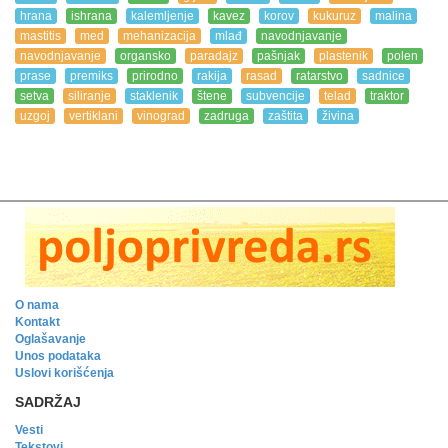
hrana
ishrana
kalemljenje
kavez
korov
kukuruz
malina
mastitis
med
mehanizacija
mlađ
navodnjavanje
navodnjavanje
organsko
paradajz
pašnjak
plastenik
polen
prase
premiks
prirodno
rakija
rasad
ratarstvo
sadnice
setva
siliranje
staklenik
štene
subvencije
telad
traktor
uzgoj
vertiklani
vinograd
zadruga
zaštita
živina
O nama
Kontakt
Oglašavanje
Unos podataka
Uslovi korišćenja
SADRŽAJ
Vesti
Tekstovi