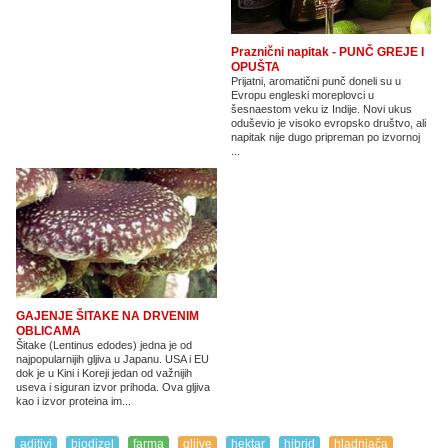
Praznični napitak - PUNČ GREJE I
OPUŠTA
Prijatni, aromatični punč doneli su u
Evropu engleski moreplovci u
šesnaestom veku iz Indije. Novi ukus
oduševio je visoko evropsko društvo, ali
napitak nije dugo pripreman po izvornoj
...
GAJENJE ŠITAKE NA DRVENIM
OBLICAMA
Šitake (Lentinus edodes) jedna je od
najpopularnijih gljiva u Japanu. USA i EU
dok je u Kini i Koreji jedan od važnijih
useva i siguran izvor prihoda. Ova gljiva
kao i izvor proteina im...
aditivi
biodizel
farma
gljive
hektar
hibrid
hladnjača