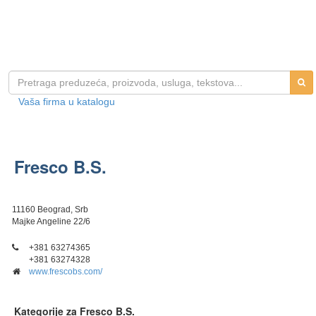
Vaša firma u katalogu
Fresco B.S.
11160 Beograd, Srb
Majke Angeline 22/6
+381 63274365
+381 63274328
www.frescobs.com/
Kategorije za Fresco B.S.