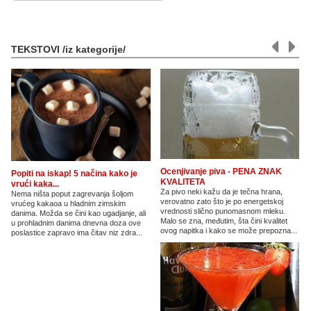
TEKSTOVI /iz kategorije/
Ocenjivanje piva - PENA ZNAK
Popiti na iskap! 5 načina kako je
KVALITETA
vrući kaka...
Za pivo neki kažu da je tečna hrana,
Nema ništa poput zagrevanja šoljom
verovatno zato što je po energetskoj
vrućeg kakaoa u hladnim zimskim
vrednosti slično punomasnom mleku.
danima. Možda se čini kao ugadjanje, ali
Malo se zna, međutim, šta čini kvalitet
u prohladnim danima dnevna doza ove
ovog napitka i kako se može prepozna...
poslastice zapravo ima čitav niz zdra...