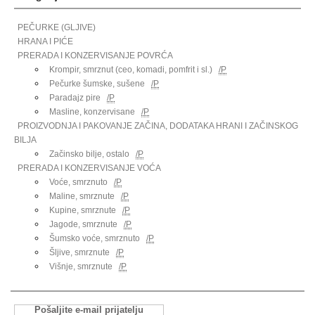
PEČURKE (GLJIVE)
HRANA I PIĆE
PRERADA I KONZERVISANJE POVRĆA
Krompir, smrznut (ceo, komadi, pomfrit i sl.)
/P
Pečurke šumske, sušene
/P
Paradajz pire
/P
Masline, konzervisane
/P
PROIZVODNJA I PAKOVANJE ZAČINA, DODATAKA HRANI I ZAČINSKOG
BILJA
Začinsko bilje, ostalo
/P
PRERADA I KONZERVISANJE VOĆA
Voće, smrznuto
/P
Maline, smrznute
/P
Kupine, smrznute
/P
Jagode, smrznute
/P
Šumsko voće, smrznuto
/P
Šljive, smrznute
/P
Višnje, smrznute
/P
Pošaljite e-mail prijatelju