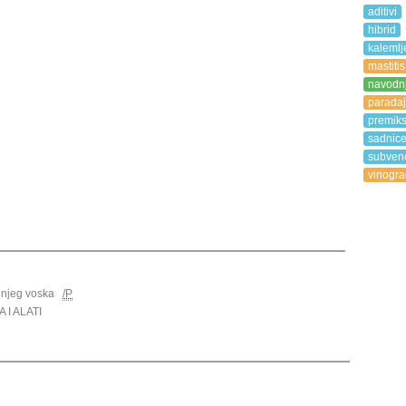
aditivi
hibrid
kalemlj
mastitis
navodn
paradaj
premik
sadnic
subvenc
vinogra
injeg voska
/P
I ALATI