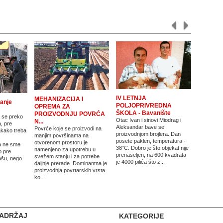
IV LETNJA
MEHANIZACIJA I
vanje
POLJOPRIVREDNA
OPREMA ZA
ŠKOLA - Bavanište
PROIZVODNJU POVRĆA
 se preko
Otac Ivan i sinovi Miodrag i
N...
, pre
Aleksandar bave se
Povrće koje se proizvodi na
akako treba
proizvodnjom brojlera. Dan
manjim površinama na
.
posete paklen, temperatura -
otvorenom prostoru je
a ne sme
38°C. Dobro je što objekat nije
namenjeno za upotrebu u
o pre
prenaseljen, na 600 kvadrata
svežem stanju i za potrebe
ašu, nego
je 4000 pilića što z...
daljnje prerade. Dominantna je
proizvodnja povrtarskih vrsta
ko...
ADRŽAJ
KATEGORIJE