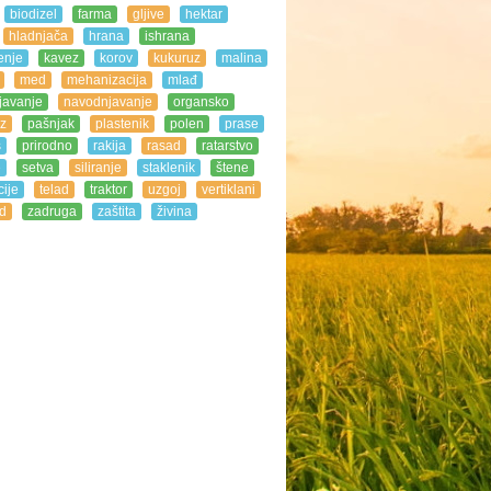
biodizel
farma
gljive
hektar
hladnjača
hrana
ishrana
enje
kavez
korov
kukuruz
malina
med
mehanizacija
mlađ
javanje
navodnjavanje
organsko
z
pašnjak
plastenik
polen
prase
s
prirodno
rakija
rasad
ratarstvo
e
setva
siliranje
staklenik
štene
ije
telad
traktor
uzgoj
vertiklani
d
zadruga
zaštita
živina