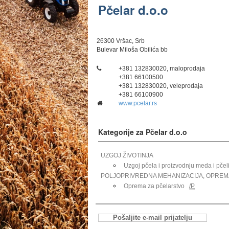
Pčelar d.o.o
26300 Vršac, Srb
Bulevar Miloša Obilića bb
+381 132830020, maloprodaja
+381 66100500
+381 132830020, veleprodaja
+381 66100900
www.pcelar.rs
Kategorije za Pčelar d.o.o
UZGOJ ŽIVOTINJA
Uzgoj pčela i proizvodnju meda i pčel
POLJOPRIVREDNA MEHANIZACIJA, OPREMA 
Oprema za pčelarstvo
/P
Pošaljite e-mail prijatelju