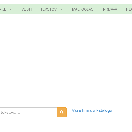
RIJE
VESTI
TEKSTOVI
MALI OGLASI
PRIJAVA
RE
...
...
Vaša firma u katalogu