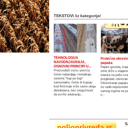
TEKSTOVI /iz kategorije/
TEHNOLOGIJA
Prolećno obrezi
NAVODNJAVANJA,
papaka
OSNOVNI PRINCIPI U...
Papke goveda, koja
Proizvođači voća i povrća
zime drže u stajama
često nabavljaju i instaliraju
izlaska na pašu sv
sisteme “kap po kap”
pregledati i obrezati
samostalno, često ih kupuju
Obrezivanje papak
kod firmi koje vrše samo ulogu
se raditi neposredn
distributera, bez mogućnosti
samog izgona na p
da izvrše edukaciju...
n...
S