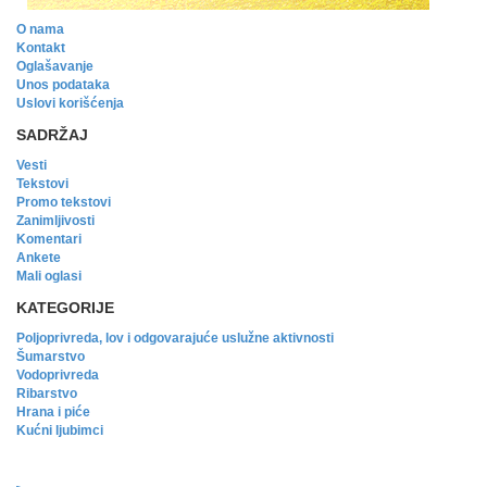
O nama
Kontakt
Oglašavanje
Unos podataka
Uslovi korišćenja
SADRŽAJ
Vesti
Tekstovi
Promo tekstovi
Zanimljivosti
Komentari
Ankete
Mali oglasi
KATEGORIJE
Poljoprivreda, lov i odgovarajuće uslužne aktivnosti
Šumarstvo
Vodoprivreda
Ribarstvo
Hrana i piće
Kućni ljubimci