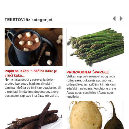
TEKSTOVI /iz kategorije/
Popiti na iskap! 5 načina kako je
PROIZVODNJA ŠPARGLE
vrući kaka...
Velika rasprostranjenost ovog roda
Nema ništa poput zagrevanja šoljom
(Liliaceae), pokazuje sposobnost
vrućeg kakaoa u hladnim zimskim
prilagođavanja razlčitim klimatskim i
danima. Možda se čini kao ugadjanje, ali
edafskim uslovima. Autohtone vrste
u prohladnim danima dnevna doza ove
Asparagus acutifolius i Asparagus
poslastice zapravo ima čitav niz zdra...
tenuifoliu...