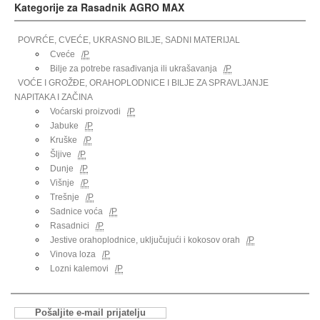
Kategorije za Rasadnik AGRO MAX
POVRĆE, CVEĆE, UKRASNO BILJE, SADNI MATERIJAL
Cveće
/P
Bilje za potrebe rasađivanja ili ukrašavanja
/P
VOĆE I GROŽĐE, ORAHOPLODNICE I BILJE ZA SPRAVLJANJE
NAPITAKA I ZAČINA
Voćarski proizvodi
/P
Jabuke
/P
Kruške
/P
Šljive
/P
Dunje
/P
Višnje
/P
Trešnje
/P
Sadnice voća
/P
Rasadnici
/P
Jestive orahoplodnice, uključujući i kokosov orah
/P
Vinova loza
/P
Lozni kalemovi
/P
Pošaljite e-mail prijatelju