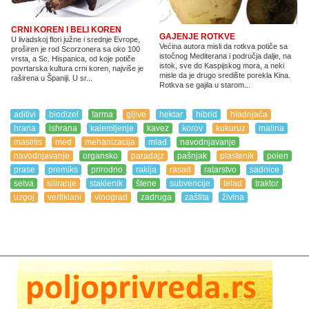
CRNI KOREN I BELI KOREN
GAJENJE ROTKVE
U livadskoj flori južne i srednje Evrope,
Većina autora misli da rotkva potiče sa
proširen je rod Scorzonera sa oko 100
istočnog Mediterana i područja dalje, na
vrsta, a Sc. Hispanica, od koje potiče
istok, sve do Kaspijskog mora, a neki
povrtarska kultura crni koren, najviše je
misle da je drugo središte porekla Kina.
raširena u Španiji. U sr...
Rotkva se gajila u starom...
aditivi
biodizel
farma
gljive
hektar
hibrid
hladnjača
hrana
ishrana
kalemljenje
kavez
korov
kukuruz
malina
mastitis
med
mehanizacija
mlađ
navodnjavanje
navodnjavanje
organsko
paradajz
pašnjak
plastenik
polen
prase
premiks
prirodno
rakija
rasad
ratarstvo
sadnice
setva
siliranje
staklenik
štene
subvencije
telad
traktor
uzgoj
vertiklani
vinograd
zadruga
zaštita
živina