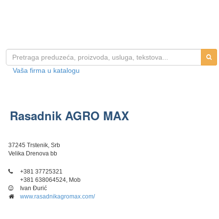
Vaša firma u katalogu
Rasadnik AGRO MAX
37245 Trstenik, Srb
Velika Drenova bb
+381 37725321
+381 638064524, Mob
Ivan Đurić
www.rasadnikagromax.com/