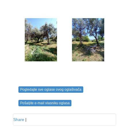
Pogledajte sve oglase ovog oglašivača
Pošaljite e-mail vlasniku oglasa
Share
|