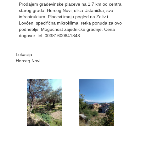
Prodajem građevinske placeve na 1.7 km od centra
starog grada, Herceg Novi, ulica Ustanička, sva
infrastruktura. Placevi imaju pogled na Zaliv i
Lovćen, specifična mikroklima, retka ponuda za ovo
podneblje. Mogućnost zajedničke gradnje. Cena
dogovor. tel. 00381600841843
Lokacija:
Herceg Novi