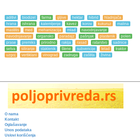
aditivi
biodizel
farma
gljive
hektar
hibrid
hladnjača
hrana
ishrana
kalemljenje
kavez
korov
kukuruz
malina
mastitis
med
mehanizacija
mlađ
navodnjavanje
navodnjavanje
organsko
paradajz
pašnjak
plastenik
polen
prase
premiks
prirodno
rakija
rasad
ratarstvo
sadnice
setva
siliranje
staklenik
štene
subvencije
telad
traktor
uzgoj
vertiklani
vinograd
zadruga
zaštita
živina
O nama
Kontakt
Oglašavanje
Unos podataka
Uslovi korišćenja