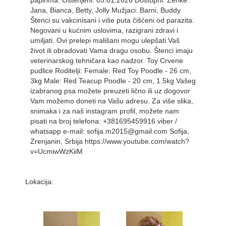
papirima. Oštenjeni: 05.01.2026 Dostupni: Ženke:
Jana, Bianca, Betty, Jolly Mužjaci: Barni, Buddy
Štenci su vakcinisani i više puta čišćeni od parazita.
Negovani u kućnim uslovima, razigrani zdravi i
umiljati. Ovi prelepi mališani mogu ulepšati Vaš
život ili obradovati Vama dragu osobu. Štenci imaju
veterinarskog tehničara kao nadzor. Toy Crvene
pudlice Roditelji: Female: Red Toy Poodle - 26 cm,
3kg Male: Red Teacup Poodle - 20 cm, 1.5kg Vašeg
izabranog psa možete preuzeti lično ili uz dogovor
Vam možemo doneti na Vašu adresu. Za više slika,
snimaka i za naš instagram profil, možete nam
pisati na broj telefona: +381695459916 viber /
whatsapp e-mail: sofija.m2015@gmail.com Sofija,
Zrenjanin, Srbija https://www.youtube.com/watch?
v=UcmiwWzKiiM
Lokacija: