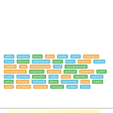
aditivi
biodizel
farma
gljive
hektar
hibrid
hladnjača
hrana
ishrana
kalemljenje
kavez
korov
kukuruz
malina
mastitis
med
mehanizacija
mlađ
navodnjavanje
navodnjavanje
organsko
paradajz
pašnjak
plastenik
polen
prase
premiks
prirodno
rakija
rasad
ratarstvo
sadnice
setva
siliranje
staklenik
štene
subvencije
telad
traktor
uzgoj
vertiklani
vinograd
zadruga
zaštita
živina