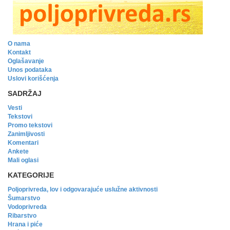
O nama
Kontakt
Oglašavanje
Unos podataka
Uslovi korišćenja
SADRŽAJ
Vesti
Tekstovi
Promo tekstovi
Zanimljivosti
Komentari
Ankete
Mali oglasi
KATEGORIJE
Poljoprivreda, lov i odgovarajuće uslužne aktivnosti
Šumarstvo
Vodoprivreda
Ribarstvo
Hrana i piće