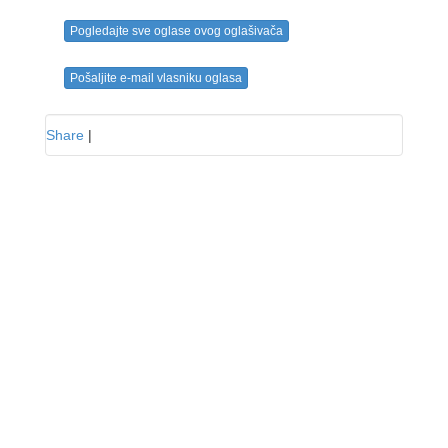
Pogledajte sve oglase ovog oglašivača
Pošaljite e-mail vlasniku oglasa
Share
|