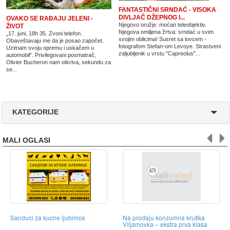
FANTASTIČNI SRNDAĆ - VISOKA
DIVLJAČ DŽEPNOG I...
OVAKO SE RAĐAJU JELENI -
Njegovo oružje: moćan teleobjektiv.
ŽIVOT
Njegova omiljena žrtva: srndać u svim
„17. juni, 18h 35. Zvoni telefon.
svojim oblicima! Susret sa lovcem -
Obaveštavaju me da je posao započet.
fotografom Stefan-om Levoye. Strastveni
Uzimam svoju opremu i uskačem u
zaljubljenik u vrstu "Capreolus"...
automobil". Privilegovani posmatrač,
Olivier Bucheron nam otkriva, sekundu za
se...
KATEGORIJE
MALI OGLASI
Sanduci za kucne ljubimce
Na prodaju konzumna kruška
Viljamovka – ekstra prva klasa