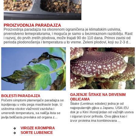
PROIZVODNJA PARADAJZA
Proizvodnja paradajza na otvorenom ograničena je klimatskim uslvima,
prvenstveno temepraturama, i moguća je samo u bezmraznom razdoblju. Rast
i razvoj, do prvih zrelih plodova, može trajati 90 do 110 dana. Prinos zavisi od
perioda plodonošenja i temperatura u to vreme. Zeleni plodovi, koji su 2-3 d...
GAJENJE ŠITAKE NA DRVENIM
BOLESTI PARADAJZA
OBLICAMA
Početni simptomi plamenjače paradajza se
Šitake (Lentinus edodes) jedna je od
ispoljavaju u vidu pega maslinaste boje. U
najpopularnijih gljiva u Japanu. USA i EU
uslovima visoke vlažnosti vazduha i
dok je u Kini i Koreji jedan od važnijih useva
umerenih temperatura, sa naličja lista se
i siguran izvor prihoda. Ova gljiva kao i
javlja beličasta prevlaka od organa z...
izvor proteina ima kombinovana ...
VIROZE KROMPIRA
SORTE LUBENICE