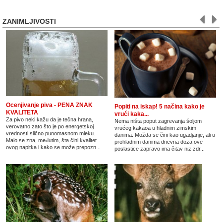
ZANIMLJIVOSTI
Ocenjivanje piva - PENA ZNAK
Popiti na iskap! 5 načina kako je
KVALITETA
vrući kaka...
Za pivo neki kažu da je tečna hrana,
Nema ništa poput zagrevanja šoljom
verovatno zato što je po energetskoj
vrućeg kakaoa u hladnim zimskim
vrednosti slično punomasnom mleku.
danima. Možda se čini kao ugadjanje, ali u
Malo se zna, međutim, šta čini kvalitet
prohladnim danima dnevna doza ove
ovog napitka i kako se može prepozn...
poslastice zapravo ima čitav niz zdr...