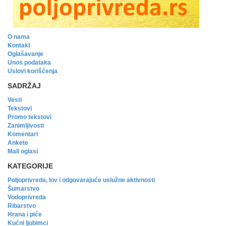
O nama
Kontakt
Oglašavanje
Unos podataka
Uslovi korišćenja
SADRŽAJ
Vesti
Tekstovi
Promo tekstovi
Zanimljivosti
Komentari
Ankete
Mali oglasi
KATEGORIJE
Poljoprivreda, lov i odgovarajuće uslužne aktivnosti
Šumarstvo
Vodoprivreda
Ribarstvo
Hrana i piće
Kućni ljubimci