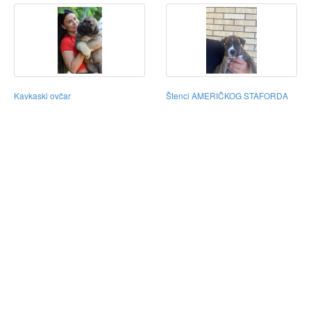
Kavkaski ovčar
Štenci AMERIČKOG STAFORDA