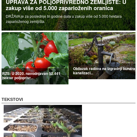
UPRAVA ZA POLjOPRIVREDNO ZEMLjIŠTE: U
zakup više od 5.000 zaparloženih oranica
DRŽAVA je za poslednje tri godine dala u zakup više od 5.000 hektara
zaparloženog zemljišta.
Obilazak radova na izgradnji bunara 
kanalizaci...
RZS: U 2020. navodnjavan 52.441
hektar poljoprivr...
TEKSTOVI