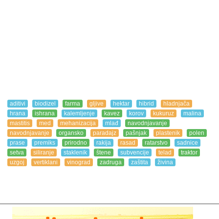
aditivi
biodizel
farma
gljive
hektar
hibrid
hladnjača
hrana
ishrana
kalemljenje
kavez
korov
kukuruz
malina
mastitis
med
mehanizacija
mlađ
navodnjavanje
navodnjavanje
organsko
paradajz
pašnjak
plastenik
polen
prase
premiks
prirodno
rakija
rasad
ratarstvo
sadnice
setva
siliranje
staklenik
štene
subvencije
telad
traktor
uzgoj
vertiklani
vinograd
zadruga
zaštita
živina